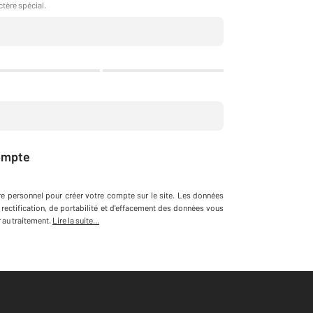
ctère spécial.
ompte
re personnel
pour créer votre compte sur le site
.
Les données
 rectification, de portabilité et d'effacement des données vous
au traitement.
Lire la suite...