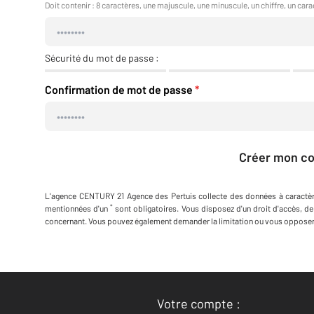
Doit contenir : 8 caractères, une majuscule, une minuscule, un chiffre, un cara
Sécurité du mot de passe :
Confirmation de mot de passe
*
Créer mon c
L'agence
CENTURY 21 Agence des Pertuis
collecte des données à caractè
*
mentionnées d'un
sont obligatoires. Vous disposez d'un droit d'accès, de
concernant. Vous pouvez également demander la limitation ou vous opposer 
Votre compte :