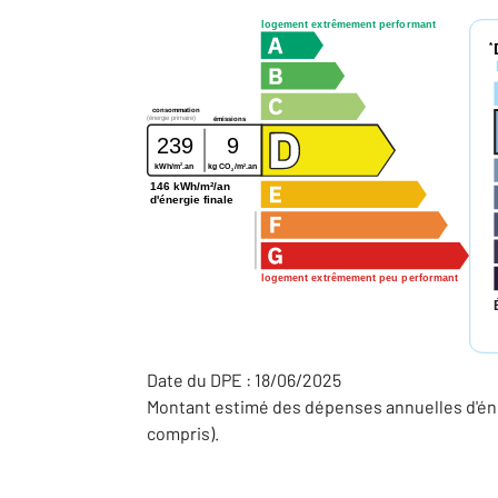
logement extrêmement performant
*
consommation
(énergie primaire)
émissions
239
9
2
2
kWh/m
.an
kg CO
/m
.an
2
146 kWh/m²/an
d'énergie finale
logement extrêmement peu performant
Date du DPE : 18/06/2025
Montant estimé des dépenses annuelles d'éne
compris).