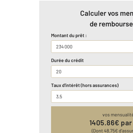
Calculer vos men
de rembours
Montant du prêt :
Durée du crédit
Taux d'intérêt (hors assurances)
vos mensualit
1405.86
€ par
(Dont
48.75
€ d’assu