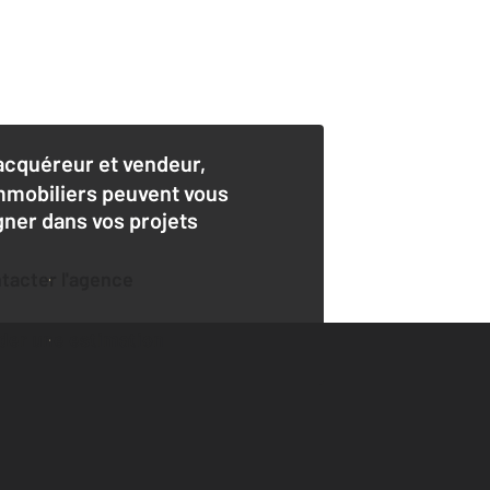
acquéreur et vendeur,
mmobiliers peuvent vous
er dans vos projets
ntacter l'agence
der une estimation