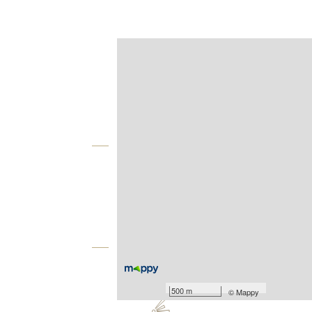
Afficher sur la carte :
Agence
Vue globale
2
Surface totale : 47,2 m
2
Surface terrain : 822 m
Équipements
Les plus
500 m
©
Mappy