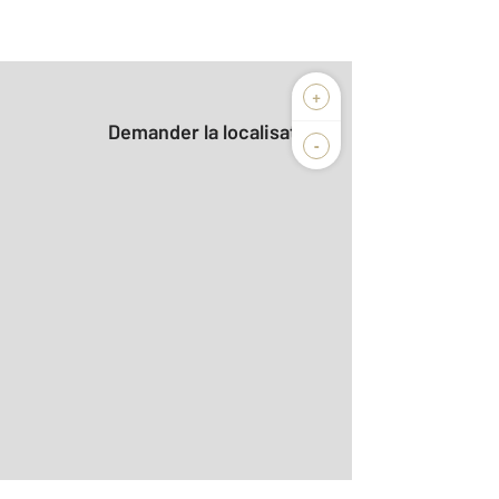
+
Demander la localisation
-
2
r le détail]