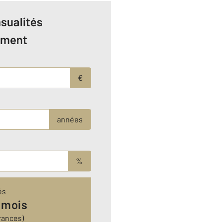
sualités
ement
€
années
%
és
 mois
rances)