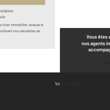
mulation
uls
n bien immobilier, évaluez la
utilisant nos calculettes de
Vous êtes 
nos agents i
accompagn
Co
Deman
Votre compte :
Accéder à mon compte