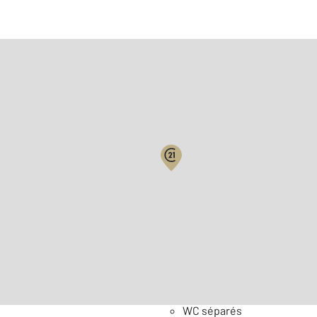
Biens vendus
Surface habitable : 47,2 m
Nombre de pièces : 3
[Voi
Général
WC séparés