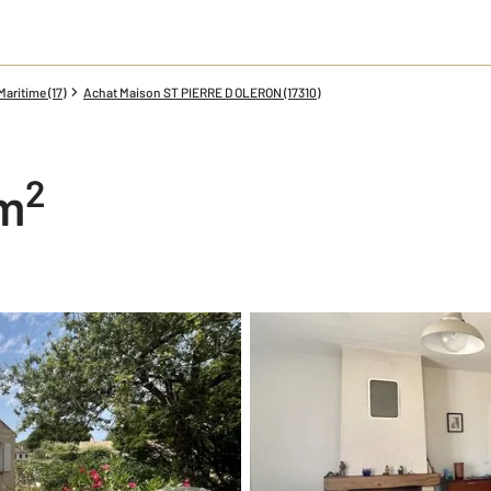
aritime (17)
Achat Maison ST PIERRE D OLERON (17310)
2
 m